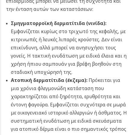
επιδερμίδας μπορεί να μειώσει τη συχνότητα και
την ένταση αυτών των καταστάσεων:
Σμηγματορροϊκή δερματίτιδα (
νινίδα
):
Εμφανίζεται κυρίως στο τριχωτό της κεφαλής, με
κιτρινωπές ή λευκές λιπαρές κρούστες. Δεν είναι
επικίνδυνη, αλλά μπορεί να ανησυχήσει τους
γονείς. Η τακτική ενυδάτωση με ειδικά έλαια και η
χρήση ήπιου σαμπουάν για βρέφη βοηθούν στη
σταδιακή υποχώρησή της.
Ατοπική δερματίτιδα (
έκζεμα
):
Πρόκειται για
μια χρόνια φλεγμονώδη κατάσταση που
χαρακτηρίζεται από ξηρότητα, ερυθρότητα και
έντονη φαγούρα. Εμφανίζεται συχνότερα σε μωρά
με οικογενειακό ιστορικό αλλεργιών ή άσθματος. Η
συστηματική ενυδάτωση με ειδικά σκευάσματα
για ατοπικό δέρμα είναι ο πιο σημαντικός τρόπος