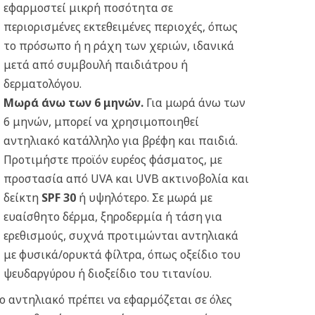
εφαρμοστεί μικρή ποσότητα σε
περιορισμένες εκτεθειμένες περιοχές, όπως
το πρόσωπο ή η ράχη των χεριών, ιδανικά
μετά από συμβουλή παιδιάτρου ή
δερματολόγου.
Μωρά άνω των 6 μηνών.
Για μωρά άνω των
6 μηνών, μπορεί να χρησιμοποιηθεί
αντηλιακό κατάλληλο για βρέφη και παιδιά.
Προτιμήστε προϊόν ευρέος φάσματος, με
προστασία από UVA και UVB ακτινοβολία και
δείκτη
SPF 30
ή υψηλότερο. Σε μωρά με
ευαίσθητο δέρμα, ξηροδερμία ή τάση για
ερεθισμούς, συχνά προτιμώνται αντηλιακά
με φυσικά/ορυκτά φίλτρα, όπως οξείδιο του
ψευδαργύρου ή διοξείδιο του τιτανίου.
ο αντηλιακό πρέπει να εφαρμόζεται σε όλες