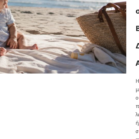
Η
μ
ο
π
λ
ή
σ