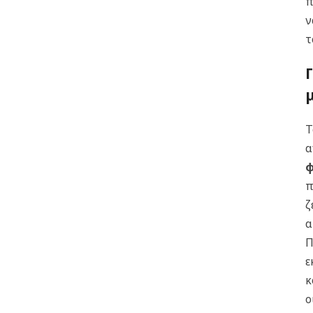
π
ν
τ
Τ
α
φ
π
ζ
α
Π
ε
κ
ο