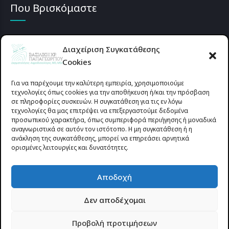
Που Βρισκόμαστε
Διαχείριση Συγκατάθεσης
Cookies
Για να παρέχουμε την καλύτερη εμπειρία, χρησιμοποιούμε
τεχνολογίες όπως cookies για την αποθήκευση ή/και την πρόσβαση
σε πληροφορίες συσκευών. Η συγκατάθεση για τις εν λόγω
τεχνολογίες θα μας επιτρέψει να επεξεργαστούμε δεδομένα
προσωπικού χαρακτήρα, όπως συμπεριφορά περιήγησης ή μοναδικά
αναγνωριστικά σε αυτόν τον ιστότοπο. Η μη συγκατάθεση ή η
ανάκληση της συγκατάθεσης, μπορεί να επηρεάσει αρνητικά
ορισμένες λειτουργίες και δυνατότητες.
Προυσιωτίσσης 27 & Δ.Σταϊκου , Αγρίνιο 30133 (έναντι γηπέδου
Αποδοχή
Παναιτωλικού)
Δεν αποδέχομαι
© 2025 All rights reserved | dermapapageorgiou.gr | Designed by
Προβολή προτιμήσεων
Site-Forge.com