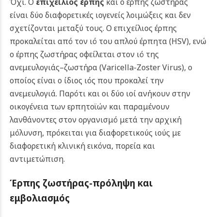
Όχι. Ο
επιχείλιος έρπης
και ο έρπης ζωστήρας
είναι δύο διαφορετικές ιογενείς λοιμώξεις και δεν
σχετίζονται μεταξύ τους. Ο επιχείλιος έρπης
προκαλείται από τον ιό του απλού έρπητα (HSV), ενώ
ο έρπης ζωστήρας οφείλεται στον ιό της
ανεμευλογιάς–ζωστήρα (Varicella-Zoster Virus), ο
οποίος είναι ο ίδιος ιός που προκαλεί την
ανεμευλογιά. Παρότι και οι δύο ιοί ανήκουν στην
οικογένεια των ερπητοϊών και παραμένουν
λανθάνοντες στον οργανισμό μετά την αρχική
μόλυνση, πρόκειται για διαφορετικούς ιούς με
διαφορετική κλινική εικόνα, πορεία και
αντιμετώπιση.
Έρπης ζωστήρας-π
ρόληψη και
εμβολιασμός