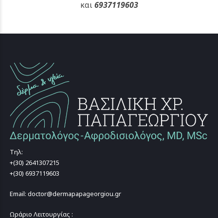
και
6937119603
Τηλ:
+(30) 2641307215
+(30) 6937119603
Email: doctor@dermapapageorgiou.gr
Ωράριο Λειτουργίας :