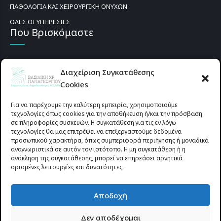
ΠΑΘΟΛΟΓΙΑ ΚΑΙ ΧΕΙΡΟΥΡΓΙΚΗ ΟΝΥΧΩΝ
ΟΛΕΣ ΟΙ ΥΠΗΡΕΣΙΕΣ
Που Βρισκόμαστε
Διαχείριση Συγκατάθεσης
Cookies
Για να παρέχουμε την καλύτερη εμπειρία, χρησιμοποιούμε
τεχνολογίες όπως cookies για την αποθήκευση ή/και την πρόσβαση
σε πληροφορίες συσκευών. Η συγκατάθεση για τις εν λόγω
τεχνολογίες θα μας επιτρέψει να επεξεργαστούμε δεδομένα
προσωπικού χαρακτήρα, όπως συμπεριφορά περιήγησης ή μοναδικά
αναγνωριστικά σε αυτόν τον ιστότοπο. Η μη συγκατάθεση ή η
ανάκληση της συγκατάθεσης, μπορεί να επηρεάσει αρνητικά
ορισμένες λειτουργίες και δυνατότητες.
Προυσιωτίσσης 27 & Δ.Σταϊκου , Αγρίνιο 30133 (έναντι γηπέδου
Αποδοχή
Παναιτωλικού)
Δεν αποδέχομαι