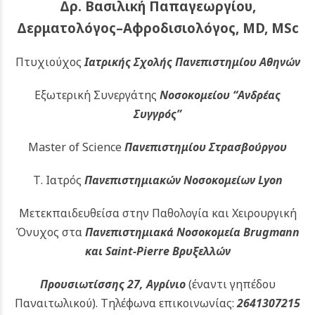
Δρ. Βασιλική Παπαγεωργίου,
Δερματολόγος–Αφροδισιολόγος, MD, MSc
Πτυχιούχος
Ιατρικής Σχολής Πανεπιστημίου Αθηνών
Εξωτερική Συνεργάτης
Νοσοκομείου
“Ανδρέας
Συγγρός”
Master of Science
Πανεπιστημίου Στρασβούργου
Τ. Ιατρός
Πανεπιστημιακών
Νοσοκομείων Lyon
Μετεκπαιδευθείσα στην Παθολογία και Χειρουργική
Όνυχος στα
Πανεπιστημιακά Νοσοκομεία Brugmann
και Saint-Pierre Βρυξελλών
Προυσιωτίσσης 27, Αγρίνιο
(έναντι γηπέδου
Παναιτωλικού).
Τηλέφωνα επικοινωνίας:
2641307215