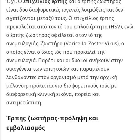
Όχι. Ο
επιχείλιος έρπης
και ο έρπης ζωστήρας
είναι δύο διαφορετικές ιογενείς λοιμώξεις και δεν
σχετίζονται μεταξύ τους. Ο επιχείλιος έρπης
προκαλείται από τον ιό του απλού έρπητα (HSV), ενώ
ο έρπης ζωστήρας οφείλεται στον ιό της
ανεμευλογιάς–ζωστήρα (Varicella-Zoster Virus), ο
οποίος είναι ο ίδιος ιός που προκαλεί την
ανεμευλογιά. Παρότι και οι δύο ιοί ανήκουν στην
οικογένεια των ερπητοϊών και παραμένουν
λανθάνοντες στον οργανισμό μετά την αρχική
μόλυνση, πρόκειται για διαφορετικούς ιούς με
διαφορετική κλινική εικόνα, πορεία και
αντιμετώπιση.
Έρπης ζωστήρας-π
ρόληψη και
εμβολιασμός