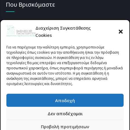
Που Βρισκόμαστε
Διαχείριση Συγκατάθεσης
Cookies
Για να παρέχουμε την καλύτερη εμπειρία, χρησιμοποιούμε
τεχνολογίες όπως cookies για την αποθήκευση ή/και την πρόσβαση
σε πληροφορίες συσκευών. Η συγκατάθεση για τις εν λόγω
τεχνολογίες θα μας επιτρέψει να επεξεργαστούμε δεδομένα
προσωπικού χαρακτήρα, όπως συμπεριφορά περιήγησης ή μοναδικά
αναγνωριστικά σε αυτόν τον ιστότοπο. Η μη συγκατάθεση ή η
ανάκληση της συγκατάθεσης, μπορεί να επηρεάσει αρνητικά
ορισμένες λειτουργίες και δυνατότητες.
Προυσιωτίσσης 27 & Δ.Σταϊκου , Αγρίνιο 30133 (έναντι γηπέδου
Αποδοχή
Παναιτωλικού)
Δεν αποδέχομαι
© 2025 All rights reserved | dermapapageorgiou.gr | Designed by
Προβολή προτιμήσεων
Site-Forge.com