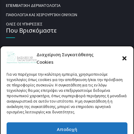
ΕΠΕΜΒΑΤΙΚΗ ΔΕΡΜΑΤΟΛΟΓΙΑ
ΠΑΘΟΛΟΓΙΑ ΚΑΙ ΧΕΙΡΟΥΡΓΙΚΗ ΟΝΥΧΩΝ
ΟΛΕΣ ΟΙ ΥΠΗΡΕΣΙΕΣ
Που Βρισκόμαστε
Διαχείριση Συγκατάθεσης
Cookies
Για να παρέχουμε την καλύτερη εμπειρία, χρησιμοποιούμε
τεχνολογίες όπως cookies για την αποθήκευση ή/και την πρόσβαση
σε πληροφορίες συσκευών. Η συγκατάθεση για τις εν λόγω
τεχνολογίες θα μας επιτρέψει να επεξεργαστούμε δεδομένα
προσωπικού χαρακτήρα, όπως συμπεριφορά περιήγησης ή μοναδικά
αναγνωριστικά σε αυτόν τον ιστότοπο. Η μη συγκατάθεση ή η
ανάκληση της συγκατάθεσης, μπορεί να επηρεάσει αρνητικά
ορισμένες λειτουργίες και δυνατότητες.
Προυσιωτίσσης 27 & Δ.Σταϊκου , Αγρίνιο 30133 (έναντι γηπέδου
Αποδοχή
Παναιτωλικού)