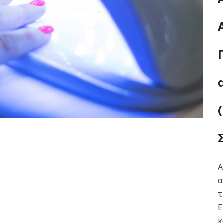
Α
α
τ
Ε
κ