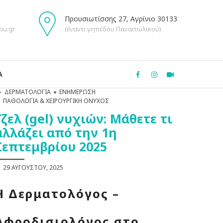
Προυσιωτίσσης 27, Αγρίνιο 30133
ou.gr
(έναντι γηπέδου Παναιτωλικού)
Α
ΔΕΡΜΑΤΟΛΟΓΊΑ
ΕΝΗΜΈΡΩΣΗ
ΠΑΘΟΛΟΓΊΑ & ΧΕΙΡΟΥΡΓΙΚΉ ΌΝΥΧΟΣ
Τζελ (gel) νυχιών: Μάθετε τι
αλλάζει από την 1η
Σεπτεμβρίου 2025
29 ΑΥΓΟΎΣΤΟΥ, 2025
Η Δερματολόγος –
Αφροδισιολόγος στο