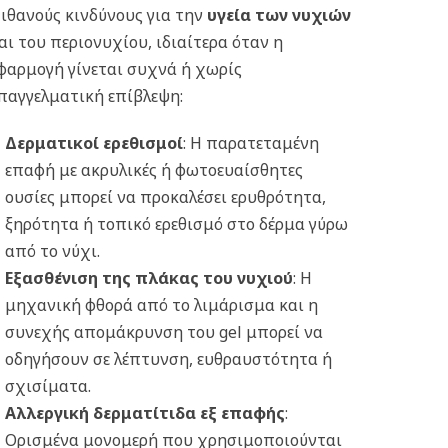
ιθανούς κινδύνους για την
υγεία των νυχιών
αι του περιονυχίου, ιδιαίτερα όταν η
φαρμογή γίνεται συχνά ή χωρίς
παγγελματική επίβλεψη:
Δερματικοί ερεθισμοί
: Η παρατεταμένη
επαφή με ακρυλικές ή φωτοευαίσθητες
ουσίες μπορεί να προκαλέσει ερυθρότητα,
ξηρότητα ή τοπικό ερεθισμό στο δέρμα γύρω
από το νύχι.
Εξασθένιση της πλάκας του νυχιού
: Η
μηχανική φθορά από το λιμάρισμα και η
συνεχής απομάκρυνση του gel μπορεί να
οδηγήσουν σε λέπτυνση, ευθραυστότητα ή
σχισίματα.
Αλλεργική δερματίτιδα εξ επαφής
:
Ορισμένα μονομερή που χρησιμοποιούνται