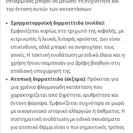
επιδερμίδας μπορεί να μειώσει τη συχνότητα και
την ένταση αυτών των καταστάσεων:
Σμηγματορροϊκή δερματίτιδα (
νινίδα
):
Εμφανίζεται κυρίως στο τριχωτό της κεφαλής, με
κιτρινωπές ή λευκές λιπαρές κρούστες. Δεν είναι
επικίνδυνη, αλλά μπορεί να ανησυχήσει τους
γονείς. Η τακτική ενυδάτωση με ειδικά έλαια και η
χρήση ήπιου σαμπουάν για βρέφη βοηθούν στη
σταδιακή υποχώρησή της.
Ατοπική δερματίτιδα (
έκζεμα
):
Πρόκειται για
μια χρόνια φλεγμονώδη κατάσταση που
χαρακτηρίζεται από ξηρότητα, ερυθρότητα και
έντονη φαγούρα. Εμφανίζεται συχνότερα σε μωρά
με οικογενειακό ιστορικό αλλεργιών ή άσθματος. Η
συστηματική ενυδάτωση με ειδικά σκευάσματα
για ατοπικό δέρμα είναι ο πιο σημαντικός τρόπος