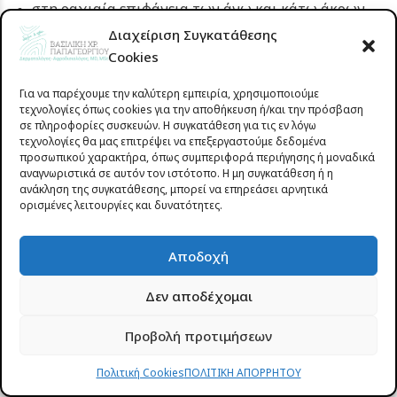
στη ραχιαία επιφάνεια των άνω και κάτω άκρων
το πρόσωπο
Διαχείριση Συγκατάθεσης
την περιοχή των γεννητικών οργάνων
Cookies
Για να παρέχουμε την καλύτερη εμπειρία, χρησιμοποιούμε
τεχνολογίες όπως cookies για την αποθήκευση ή/και την πρόσβαση
Σε ορισμένες περιπτώσεις μπορεί να εξαπλωθεί σε
σε πληροφορίες συσκευών. Η συγκατάθεση για τις εν λόγω
τεχνολογίες θα μας επιτρέψει να επεξεργαστούμε δεδομένα
όλο το σώμα (ερυθροδερμία).
προσωπικού χαρακτήρα, όπως συμπεριφορά περιήγησης ή μοναδικά
αναγνωριστικά σε αυτόν τον ιστότοπο. Η μη συγκατάθεση ή η
ανάκληση της συγκατάθεσης, μπορεί να επηρεάσει αρνητικά
Η ατοπική δερματίτιδα των εφήβων και ενηλίκων
ορισμένες λειτουργίες και δυνατότητες.
μπορεί να προκαλέσει και αυτό που ονομάζουμε
λειχηνοποίηση δηλαδή πάχυνση του δέρματος που
Αποδοχή
αποκτά καστανέρυθρη μέχρι μελανόφαιη χροιά.
Δεν αποδέχομαι
Το εξάνθημα συνοδεύει ένας έντονος κνησμός,
συνεχής ή περιοδικός, με εξάρσεις και υφέσεις που
Προβολή προτιμήσεων
παρατηρούνται έπειτα από την απότομη αλλαγή του
Πολιτική Cookies
ΠΟΛΙΤΙΚΗ ΑΠΟΡΡΗΤΟΥ
καιρού, έντονη εφίδρωση, έντονο άγχος ή κόπωση. Η