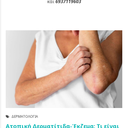
και
6937119603
ΔΕΡΜΑΤΟΛΟΓΊΑ
Ατοπική Δερματίτιδα-Έκζεμα: Τι είναι