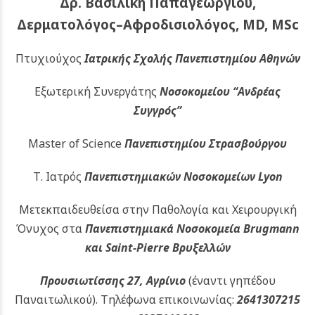
Δρ. Βασιλική Παπαγεωργίου,
Δερματολόγος–Αφροδισιολόγος, MD, MSc
Πτυχιούχος
Ιατρικής Σχολής Πανεπιστημίου Αθηνών
Εξωτερική Συνεργάτης
Νοσοκομείου
“Ανδρέας
Συγγρός”
Master of Science
Πανεπιστημίου Στρασβούργου
Τ. Ιατρός
Πανεπιστημιακών
Νοσοκομείων Lyon
Μετεκπαιδευθείσα στην Παθολογία και Χειρουργική
Όνυχος στα
Πανεπιστημιακά Νοσοκομεία Brugmann
και Saint-Pierre Βρυξελλών
Προυσιωτίσσης 27, Αγρίνιο
(έναντι γηπέδου
Παναιτωλικού).
Τηλέφωνα επικοινωνίας:
2641307215