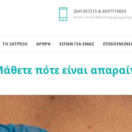
2641307215 & 6937119603
Email: doctor@dermapapageorgi
ΤΟ ΙΑΤΡΕΙΟ
ΑΡΘΡΑ
ΕΙΠΑΝ ΓΙΑ ΕΜΑΣ
ΕΠΙΚΟΙΝΩΝΙ
άθετε πότε είναι απαραί