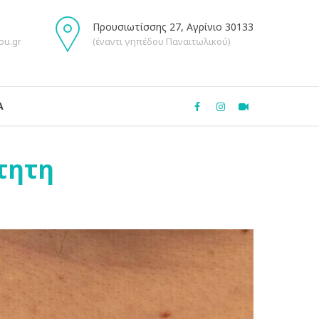
Προυσιωτίσσης 27, Αγρίνιο 30133
ou.gr
(έναντι γηπέδου Παναιτωλικού)
Α
τητη