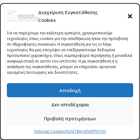
Η διαδικασία είναι σύντομη και διαρκεί συνήθως 15
Διαχείριση Συγκατάθεσης
Cookies
έως 30 λεπτά, ανάλογα με το μέγεθος και την
εντόπιση του σπίλου. Ο ασθενής μπορεί να
Για να παρέχουμε την καλύτερη εμπειρία, χρησιμοποιούμε
επιστρέψει άμεσα στις καθημερινές του
τεχνολογίες όπως cookies για την αποθήκευση ή/και την πρόσβαση
σε πληροφορίες συσκευών. Η συγκατάθεση για τις εν λόγω
δραστηριότητες, ακολουθώντας τις βασικές οδηγίες
τεχνολογίες θα μας επιτρέψει να επεξεργαστούμε δεδομένα
φροντίδας της περιοχής.
προσωπικού χαρακτήρα, όπως συμπεριφορά περιήγησης ή μοναδικά
αναγνωριστικά σε αυτόν τον ιστότοπο. Η μη συγκατάθεση ή η
ανάκληση της συγκατάθεσης, μπορεί να επηρεάσει αρνητικά
ορισμένες λειτουργίες και δυνατότητες.
Πρέπει να αφαιρούνται όλοι οι σπίλοι;
Αποδοχή
Όχι απαραίτητα. Οι περισσότεροι σπίλοι είναι
καλοήθεις και δεν απαιτούν αφαίρεση. Ωστόσο, εάν
Δεν αποδέχομαι
ένας σπίλος παρουσιάζει ύποπτα χαρακτηριστικά ή
Προβολή προτιμήσεων
βρίσκεται σε σημείο που τραυματίζεται συχνά, η
προληπτική εκτομή και η ιστολογική του εξέταση
Πολιτική Cookies
ΠΟΛΙΤΙΚΗ ΑΠΟΡΡΗΤΟΥ
είναι η ενδεδειγμένη προσέγγιση για λόγους