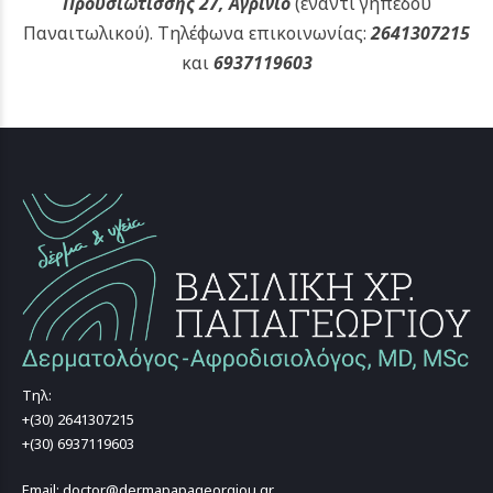
Προυσιωτίσσης 27, Αγρίνιο
(έναντι γηπέδου
Παναιτωλικού).
Τηλέφωνα επικοινωνίας:
2641307215
και
6937119603
Τηλ:
+(30) 2641307215
+(30) 6937119603
Email: doctor@dermapapageorgiou.gr