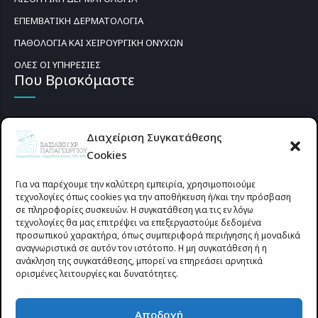
ΕΠΕΜΒΑΤΙΚΗ ΔΕΡΜΑΤΟΛΟΓΙΑ
ΠΑΘΟΛΟΓΙΑ ΚΑΙ ΧΕΙΡΟΥΡΓΙΚΗ ΟΝΥΧΩΝ
ΟΛΕΣ ΟΙ ΥΠΗΡΕΣΙΕΣ
Που Βρισκόμαστε
Διαχείριση Συγκατάθεσης
Cookies
Για να παρέχουμε την καλύτερη εμπειρία, χρησιμοποιούμε
τεχνολογίες όπως cookies για την αποθήκευση ή/και την πρόσβαση
σε πληροφορίες συσκευών. Η συγκατάθεση για τις εν λόγω
τεχνολογίες θα μας επιτρέψει να επεξεργαστούμε δεδομένα
προσωπικού χαρακτήρα, όπως συμπεριφορά περιήγησης ή μοναδικά
αναγνωριστικά σε αυτόν τον ιστότοπο. Η μη συγκατάθεση ή η
ανάκληση της συγκατάθεσης, μπορεί να επηρεάσει αρνητικά
ορισμένες λειτουργίες και δυνατότητες.
Προυσιωτίσσης 27 & Δ.Σταϊκου , Αγρίνιο 30133 (έναντι γηπέδου
Αποδοχή
Παναιτωλικού)