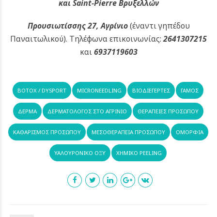
και Saint-Pierre Βρυξελλών
Προυσιωτίσσης 27, Αγρίνιο
(έναντι γηπέδου
Παναιτωλικού).
Τηλέφωνα επικοινωνίας:
2641307215
και
6937119603
BOTOX / DYSPORT
MICRONEEDLING
ΒΙΟΔΙΕΓΈΡΤΕΣ
ΓΑΜΟΣ
ΔΈΡΜΑ
ΔΕΡΜΑΤΟΛΌΓΟΣ ΣΤΟ ΑΓΡΊΝΙΟ
ΘΕΡΑΠΕΙΕΣ ΠΡΟΣΩΠΟΥ
ΚΑΘΑΡΙΣΜΌΣ ΠΡΟΣΏΠΟΥ
ΜΕΣΟΘΕΡΑΠΕΊΑ ΠΡΟΣΏΠΟΥ
ΟΜΟΡΦΙΑ
ΥΑΛΟΥΡΟΝΙΚΌ ΟΞΎ
ΧΗΜΙΚΌ PEELING