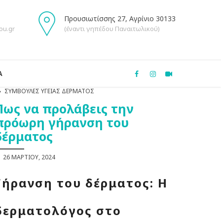
Προυσιωτίσσης 27, Αγρίνιο 30133
ou.gr
(έναντι γηπέδου Παναιτωλικού)
Α
ΣΥΜΒΟΥΛΈΣ ΥΓΕΊΑΣ ΔΈΡΜΑΤΟΣ
Πως να προλάβεις την
πρόωρη γήρανση του
δέρματος
26 ΜΑΡΤΊΟΥ, 2024
Γήρανση του δέρματος: Η
δερματολόγος στο