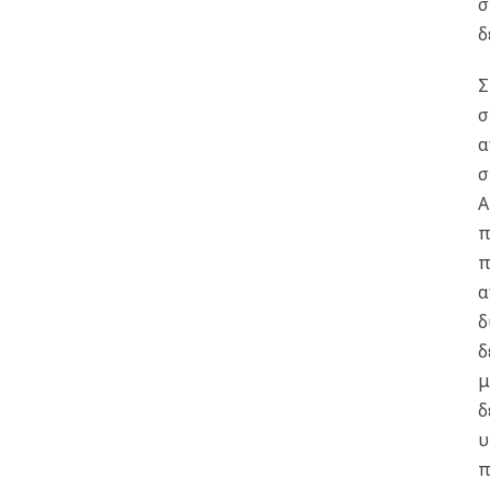
σ
δ
Σ
σ
α
σ
Α
π
π
α
δ
δ
μ
δ
υ
π