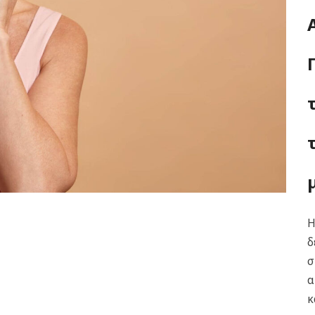
Η
δ
σ
α
κ