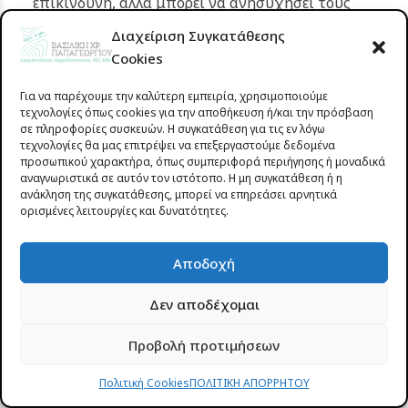
επικίνδυνη, αλλά μπορεί να ανησυχήσει τους
γονείς. Η τακτική ενυδάτωση με ειδικά έλαια και η
Διαχείριση Συγκατάθεσης
χρήση ήπιου σαμπουάν για βρέφη βοηθούν στη
Cookies
σταδιακή υποχώρησή της.
Για να παρέχουμε την καλύτερη εμπειρία, χρησιμοποιούμε
Ατοπική δερματίτιδα (
έκζεμα
):
Πρόκειται για
τεχνολογίες όπως cookies για την αποθήκευση ή/και την πρόσβαση
μια χρόνια φλεγμονώδη κατάσταση που
σε πληροφορίες συσκευών. Η συγκατάθεση για τις εν λόγω
τεχνολογίες θα μας επιτρέψει να επεξεργαστούμε δεδομένα
χαρακτηρίζεται από ξηρότητα, ερυθρότητα και
προσωπικού χαρακτήρα, όπως συμπεριφορά περιήγησης ή μοναδικά
έντονη φαγούρα. Εμφανίζεται συχνότερα σε μωρά
αναγνωριστικά σε αυτόν τον ιστότοπο. Η μη συγκατάθεση ή η
ανάκληση της συγκατάθεσης, μπορεί να επηρεάσει αρνητικά
με οικογενειακό ιστορικό αλλεργιών ή άσθματος. Η
ορισμένες λειτουργίες και δυνατότητες.
συστηματική ενυδάτωση με ειδικά σκευάσματα
για ατοπικό δέρμα είναι ο πιο σημαντικός τρόπος
Αποδοχή
πρόληψης εξάρσεων. Σε πιο σοβαρές περιπτώσεις
απαιτείται ιατρική καθοδήγηση.
Δεν αποδέχομαι
Βρεφικά εξανθήματα:
Πολλά εξανθήματα (π.χ.
Προβολή προτιμήσεων
ερυθρά στίγματα από θερμότητα ή μικρά
σπυράκια νεογνών) υποχωρούν από μόνα τους
Πολιτική Cookies
ΠΟΛΙΤΙΚΗ ΑΠΟΡΡΗΤΟΥ
χωρίς θεραπεία. Η καλή υγιεινή, η αποφυγή