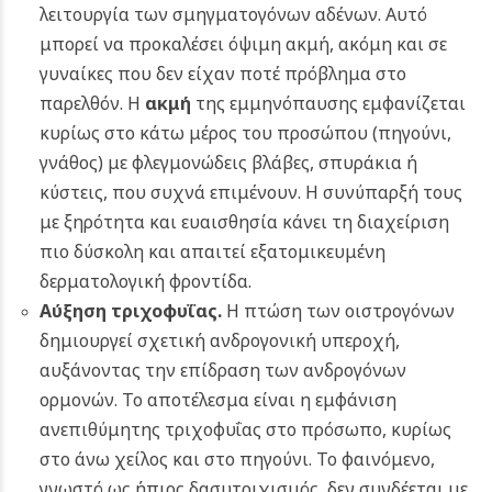
λειτουργία των σμηγματογόνων αδένων. Αυτό
μπορεί να προκαλέσει όψιμη ακμή, ακόμη και σε
γυναίκες που δεν είχαν ποτέ πρόβλημα στο
παρελθόν. Η
ακμή
της εμμηνόπαυσης εμφανίζεται
κυρίως στο κάτω μέρος του προσώπου (πηγούνι,
γνάθος) με φλεγμονώδεις βλάβες, σπυράκια ή
κύστεις, που συχνά επιμένουν. Η συνύπαρξή τους
με ξηρότητα και ευαισθησία κάνει τη διαχείριση
πιο δύσκολη και απαιτεί εξατομικευμένη
δερματολογική φροντίδα.
Αύξηση τριχοφυΐας.
Η πτώση των οιστρογόνων
δημιουργεί σχετική ανδρογονική υπεροχή,
αυξάνοντας την επίδραση των ανδρογόνων
ορμονών. Το αποτέλεσμα είναι η εμφάνιση
ανεπιθύμητης τριχοφυΐας στο πρόσωπο, κυρίως
στο άνω χείλος και στο πηγούνι. Το φαινόμενο,
γνωστό ως ήπιος δασυτριχισμός, δεν συνδέεται με