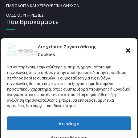
ΠΑΘΟΛΟΓΙΑ ΚΑΙ ΧΕΙΡΟΥΡΓΙΚΗ ΟΝΥΧΩΝ
ΟΛΕΣ ΟΙ ΥΠΗΡΕΣΙΕΣ
Που Βρισκόμαστε
Διαχείριση Συγκατάθεσης
Cookies
Για να παρέχουμε την καλύτερη εμπειρία, χρησιμοποιούμε
τεχνολογίες όπως cookies για την αποθήκευση ή/και την πρόσβαση
σε πληροφορίες συσκευών. Η συγκατάθεση για τις εν λόγω
τεχνολογίες θα μας επιτρέψει να επεξεργαστούμε δεδομένα
προσωπικού χαρακτήρα, όπως συμπεριφορά περιήγησης ή μοναδικά
αναγνωριστικά σε αυτόν τον ιστότοπο. Η μη συγκατάθεση ή η
ανάκληση της συγκατάθεσης, μπορεί να επηρεάσει αρνητικά
ορισμένες λειτουργίες και δυνατότητες.
Προυσιωτίσσης 27 & Δ.Σταϊκου , Αγρίνιο 30133 (έναντι γηπέδου
Αποδοχή
Παναιτωλικού)
Δεν αποδέχομαι