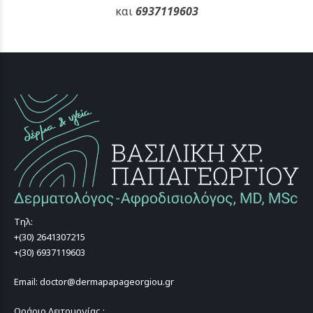
και
6937119603
Τηλ:
+(30) 2641307215
+(30) 6937119603
Email: doctor@dermapapageorgiou.gr
Ωράριο Λειτουργίας :