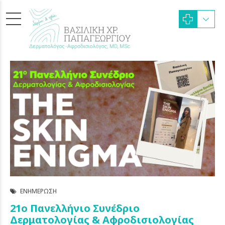
ΕΝΗΜΈΡΩΣΗ
21ο Πανελλήνιο Συνέδριο
Δερματολογίας & Αφροδισιολογίας