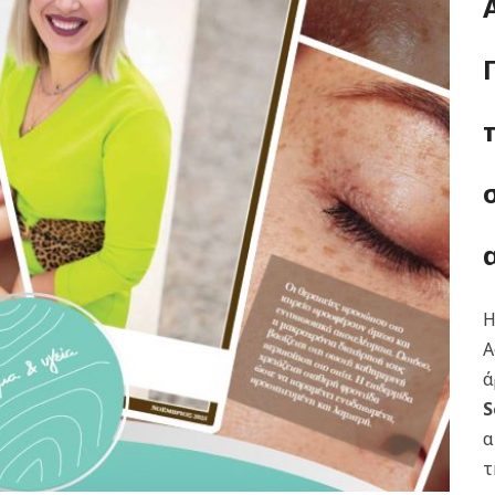
Α
ά
S
α
τ