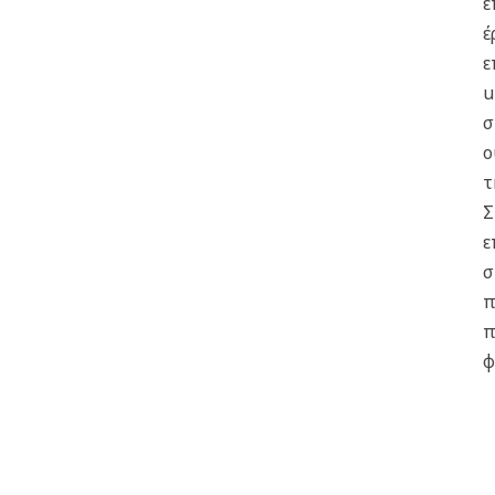
ε
έ
ε
u
σ
ο
τ
Σ
ε
σ
π
π
φ