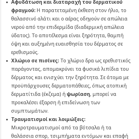
Αφυδάτωση και διαταραχή του δερματικού
φραγμού:
Η παρατεταμένη έκθεση στον ήλιο, το
θαλασσινό αλάτι και ο αέρας οδηγούν σε απώλεια
νερού από την επιδερμίδα (διαδερμική απώλεια
ύδατος). Το αποτέλεσμα είναι ξηρότητα, θαμπή
όψη και αυξημένη ευαισθησία του δέρματος σε
ερεθισμούς.
Χλώριο σε πισίνες
:
Το χλώριο δρα ως ερεθιστικός
παράγοντας, απομακρύνει τα φυσικά λιπίδια του
δέρματος και ενισχύει την ξηρότητα. Σε άτομα με
προϋπάρχουσες δερματοπάθειες, όπως ατοπική
δερματίτιδα (έκζεμα) ή
ψωρίαση
, μπορεί να
προκαλέσει έξαρση ή επιδείνωση των
συμπτωμάτων.
Τραυματισμοί και λοιμώξεις:
Μικροτραυματισμοί από τα βότσαλα ή τα
θαλάσσια σπορ, τσιμπήματα εντόμων και επαφή