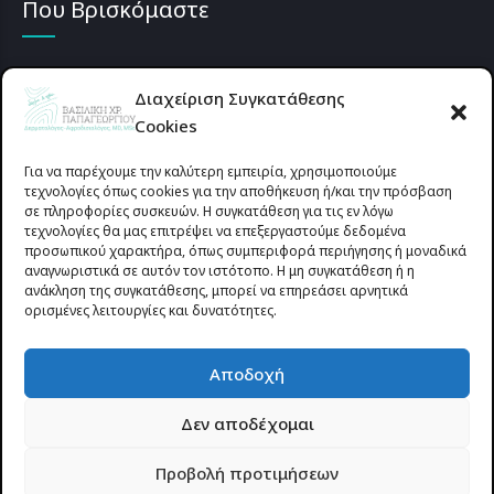
Που Βρισκόμαστε
Διαχείριση Συγκατάθεσης
Cookies
Για να παρέχουμε την καλύτερη εμπειρία, χρησιμοποιούμε
τεχνολογίες όπως cookies για την αποθήκευση ή/και την πρόσβαση
σε πληροφορίες συσκευών. Η συγκατάθεση για τις εν λόγω
τεχνολογίες θα μας επιτρέψει να επεξεργαστούμε δεδομένα
προσωπικού χαρακτήρα, όπως συμπεριφορά περιήγησης ή μοναδικά
αναγνωριστικά σε αυτόν τον ιστότοπο. Η μη συγκατάθεση ή η
ανάκληση της συγκατάθεσης, μπορεί να επηρεάσει αρνητικά
ορισμένες λειτουργίες και δυνατότητες.
Προυσιωτίσσης 27 & Δ.Σταϊκου , Αγρίνιο 30133 (έναντι γηπέδου
Αποδοχή
Παναιτωλικού)
Δεν αποδέχομαι
© 2025 All rights reserved | dermapapageorgiou.gr | Designed by
Προβολή προτιμήσεων
Site-Forge.com