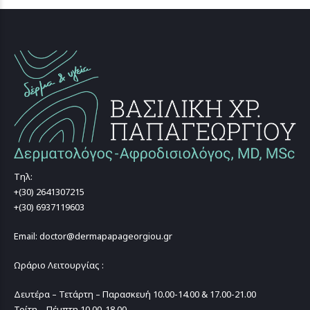
Τηλ:
+(30) 2641307215
+(30) 6937119603
Email: doctor@dermapapageorgiou.gr
Ωράριο Λειτουργίας :
Δευτέρα – Τετάρτη – Παρασκευή 10.00-14.00 & 17.00-21.00
Τρίτη – Πέμπτη 10.00-18.00