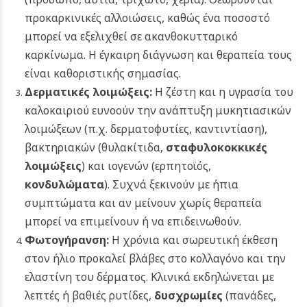
προκαρκινικές αλλοιώσεις, καθώς ένα ποσοστό
μπορεί να εξελιχθεί σε ακανθοκυτταρικό
καρκίνωμα. Η έγκαιρη διάγνωση και θεραπεία τους
είναι καθοριστικής σημασίας.
Δερματικές λοιμώξεις:
Η ζέστη και η υγρασία του
καλοκαιριού ευνοούν την ανάπτυξη μυκητιασικών
λοιμώξεων (π.χ. δερματοφυτίες, καντιντίαση),
βακτηριακών (θυλακίτιδα,
σταφυλοκοκκικές
λοιμώξεις
)
και ιογενών (ερπητοϊός,
κονδυλώματα
). Συχνά ξεκινούν με ήπια
συμπτώματα και αν μείνουν χωρίς θεραπεία
μπορεί να επιμείνουν ή να επιδεινωθούν.
Φωτογήρανση:
Η χρόνια και σωρευτική έκθεση
στον ήλιο προκαλεί βλάβες στο κολλαγόνο και την
ελαστίνη του δέρματος. Κλινικά εκδηλώνεται με
λεπτές ή βαθιές ρυτίδες,
δυσχρωμίες
(πανάδες,