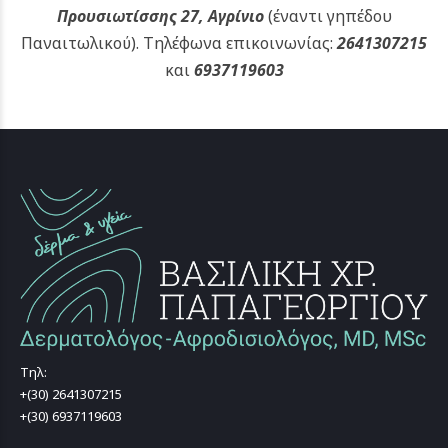
Προυσιωτίσσης 27, Αγρίνιο
(έναντι γηπέδου
Παναιτωλικού).
Τηλέφωνα επικοινωνίας:
2641307215
και
6937119603
Τηλ:
+(30) 2641307215
+(30) 6937119603