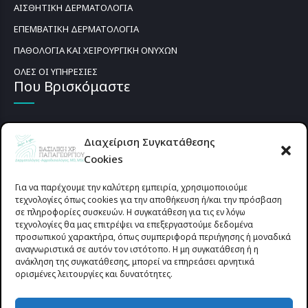
ΑΙΣΘΗΤΙΚΗ ΔΕΡΜΑΤΟΛΟΓΙΑ
ΕΠΕΜΒΑΤΙΚΗ ΔΕΡΜΑΤΟΛΟΓΙΑ
ΠΑΘΟΛΟΓΙΑ ΚΑΙ ΧΕΙΡΟΥΡΓΙΚΗ ΟΝΥΧΩΝ
ΟΛΕΣ ΟΙ ΥΠΗΡΕΣΙΕΣ
Που Βρισκόμαστε
Διαχείριση Συγκατάθεσης
Cookies
Για να παρέχουμε την καλύτερη εμπειρία, χρησιμοποιούμε
τεχνολογίες όπως cookies για την αποθήκευση ή/και την πρόσβαση
σε πληροφορίες συσκευών. Η συγκατάθεση για τις εν λόγω
τεχνολογίες θα μας επιτρέψει να επεξεργαστούμε δεδομένα
προσωπικού χαρακτήρα, όπως συμπεριφορά περιήγησης ή μοναδικά
αναγνωριστικά σε αυτόν τον ιστότοπο. Η μη συγκατάθεση ή η
ανάκληση της συγκατάθεσης, μπορεί να επηρεάσει αρνητικά
ορισμένες λειτουργίες και δυνατότητες.
Προυσιωτίσσης 27 & Δ.Σταϊκου , Αγρίνιο 30133 (έναντι γηπέδου