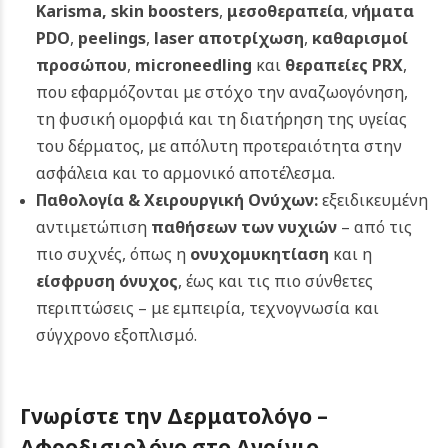
Karisma,
skin boosters
,
μεσοθεραπεία
,
νήματα
PDO
,
peelings
,
laser αποτρίχωση
,
καθαρισμοί
προσώπου
,
microneedling
και
θεραπείες PRX
,
που εφαρμόζονται με στόχο την αναζωογόνηση,
τη φυσική ομορφιά και τη διατήρηση της υγείας
του δέρματος, με απόλυτη προτεραιότητα στην
ασφάλεια και το αρμονικό αποτέλεσμα.
Παθολογία & Χειρουργική Ονύχων:
εξειδικευμένη
αντιμετώπιση
παθήσεων των νυχιών
– από τις
πιο συχνές, όπως η
ονυχομυκητίαση
και η
είσφρυση όνυχος
, έως και τις πιο σύνθετες
περιπτώσεις – με εμπειρία, τεχνογνωσία και
σύγχρονο εξοπλισμό.
Γνωρίστε την Δερματολόγο –
Αφροδισιολόγο στο Αγρίνιο,