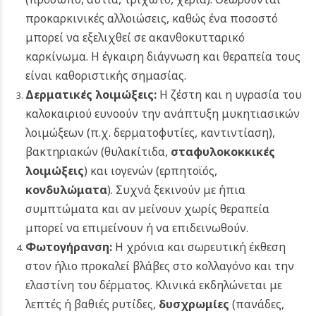
προκαρκινικές αλλοιώσεις, καθώς ένα ποσοστό
μπορεί να εξελιχθεί σε ακανθοκυτταρικό
καρκίνωμα. Η έγκαιρη διάγνωση και θεραπεία τους
είναι καθοριστικής σημασίας.
Δερματικές λοιμώξεις:
Η ζέστη και η υγρασία του
καλοκαιριού ευνοούν την ανάπτυξη μυκητιασικών
λοιμώξεων (π.χ. δερματοφυτίες, καντιντίαση),
βακτηριακών (θυλακίτιδα,
σταφυλοκοκκικές
λοιμώξεις
)
και ιογενών (ερπητοϊός,
κονδυλώματα
). Συχνά ξεκινούν με ήπια
συμπτώματα και αν μείνουν χωρίς θεραπεία
μπορεί να επιμείνουν ή να επιδεινωθούν.
Φωτογήρανση:
Η χρόνια και σωρευτική έκθεση
στον ήλιο προκαλεί βλάβες στο κολλαγόνο και την
ελαστίνη του δέρματος. Κλινικά εκδηλώνεται με
λεπτές ή βαθιές ρυτίδες,
δυσχρωμίες
(πανάδες,