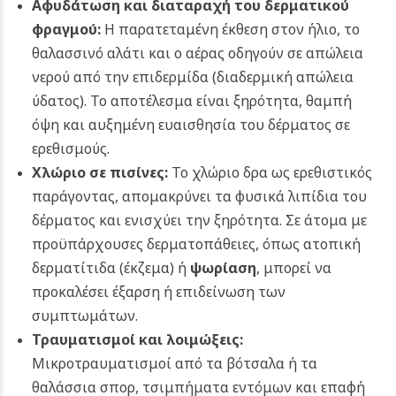
Αφυδάτωση και διαταραχή του δερματικού
φραγμού:
Η παρατεταμένη έκθεση στον ήλιο, το
θαλασσινό αλάτι και ο αέρας οδηγούν σε απώλεια
νερού από την επιδερμίδα (διαδερμική απώλεια
ύδατος). Το αποτέλεσμα είναι ξηρότητα, θαμπή
όψη και αυξημένη ευαισθησία του δέρματος σε
ερεθισμούς.
Χλώριο σε πισίνες
:
Το χλώριο δρα ως ερεθιστικός
παράγοντας, απομακρύνει τα φυσικά λιπίδια του
δέρματος και ενισχύει την ξηρότητα. Σε άτομα με
προϋπάρχουσες δερματοπάθειες, όπως ατοπική
δερματίτιδα (έκζεμα) ή
ψωρίαση
, μπορεί να
προκαλέσει έξαρση ή επιδείνωση των
συμπτωμάτων.
Τραυματισμοί και λοιμώξεις:
Μικροτραυματισμοί από τα βότσαλα ή τα
θαλάσσια σπορ, τσιμπήματα εντόμων και επαφή