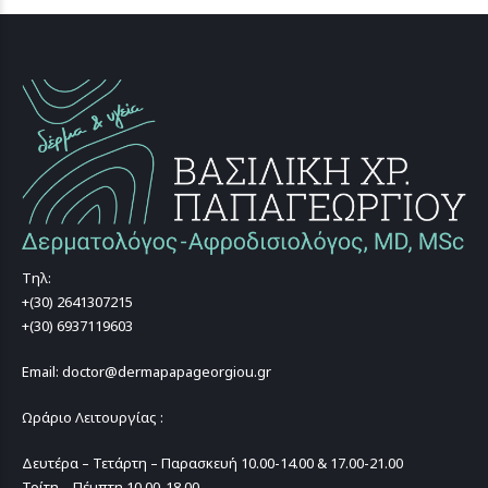
Τηλ:
+(30) 2641307215
+(30) 6937119603
Email: doctor@dermapapageorgiou.gr
Ωράριο Λειτουργίας :
Δευτέρα – Τετάρτη – Παρασκευή 10.00-14.00 & 17.00-21.00
Τρίτη – Πέμπτη 10.00-18.00