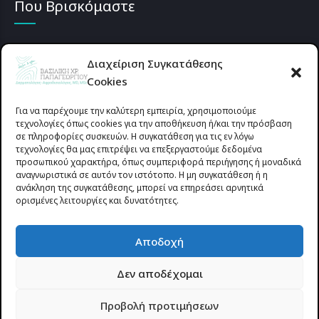
Που Βρισκόμαστε
Διαχείριση Συγκατάθεσης
Cookies
Για να παρέχουμε την καλύτερη εμπειρία, χρησιμοποιούμε
τεχνολογίες όπως cookies για την αποθήκευση ή/και την πρόσβαση
σε πληροφορίες συσκευών. Η συγκατάθεση για τις εν λόγω
τεχνολογίες θα μας επιτρέψει να επεξεργαστούμε δεδομένα
προσωπικού χαρακτήρα, όπως συμπεριφορά περιήγησης ή μοναδικά
αναγνωριστικά σε αυτόν τον ιστότοπο. Η μη συγκατάθεση ή η
ανάκληση της συγκατάθεσης, μπορεί να επηρεάσει αρνητικά
ορισμένες λειτουργίες και δυνατότητες.
Προυσιωτίσσης 27 & Δ.Σταϊκου , Αγρίνιο 30133 (έναντι γηπέδου
Αποδοχή
Παναιτωλικού)
Δεν αποδέχομαι
© 2025 All rights reserved | dermapapageorgiou.gr | Designed by
Προβολή προτιμήσεων
Site-Forge.com