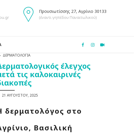
Προυσιωτίσσης 27, Αγρίνιο 30133
ou.gr
(έναντι γηπέδου Παναιτωλικού)
Α
ΔΕΡΜΑΤΟΛΟΓΊΑ
Δερματολογικός έλεγχος
μετά τις καλοκαιρινές
διακοπές
21 ΑΥΓΟΎΣΤΟΥ, 2025
Η δερματολόγος στο
Αγρίνιο, Βασιλική