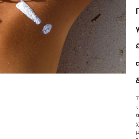
Τ
τ
έ
χ
μ