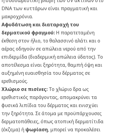
η συσσωρευτική βλάβη των UV ακτίνων στο
DNA των κυττάρων είναι πραγματική και
μακροχρόνια.
Αφυδάτωση και διαταραχή του
δερματικού φραγμού:
Η παρατεταμένη
έκθεση στον ήλιο, το θαλασσινό αλάτι και ο
αέρας οδηγούν σε απώλεια νερού από την
επιδερμίδα (διαδερμική απώλεια ύδατος). Το
αποτέλεσμα είναι ξηρότητα, θαμπή όψη και
αυξημένη ευαισθησία του δέρματος σε
ερεθισμούς.
Χλώριο σε πισίνες
:
Το χλώριο δρα ως
ερεθιστικός παράγοντας, απομακρύνει τα
φυσικά λιπίδια του δέρματος και ενισχύει
την ξηρότητα. Σε άτομα με προϋπάρχουσες
δερματοπάθειες, όπως ατοπική δερματίτιδα
(έκζεμα) ή
ψωρίαση
, μπορεί να προκαλέσει