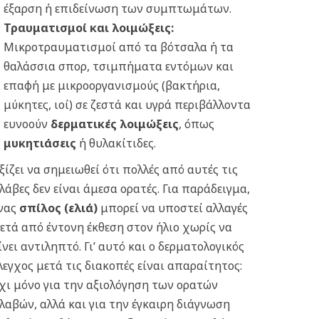
έξαρση ή επιδείνωση των συμπτωμάτων.
Τραυματισμοί και λοιμώξεις:
Μικροτραυματισμοί από τα βότσαλα ή τα
θαλάσσια σπορ, τσιμπήματα εντόμων και
επαφή με μικροοργανισμούς (βακτήρια,
μύκητες, ιοί) σε ζεστά και υγρά περιβάλλοντα
ευνοούν
δερματικές λοιμώξεις
, όπως
μυκητιάσεις
ή θυλακίτιδες.
ξίζει να σημειωθεί ότι πολλές από αυτές τις
λάβες δεν είναι άμεσα ορατές. Για παράδειγμα,
νας
σπίλος (ελιά)
μπορεί να υποστεί αλλαγές
ετά από έντονη έκθεση στον ήλιο χωρίς να
ίνει αντιληπτό. Γι’ αυτό και ο δερματολογικός
λεγχος μετά τις διακοπές είναι απαραίτητος:
χι μόνο για την αξιολόγηση των ορατών
λαβών, αλλά και για την έγκαιρη διάγνωση