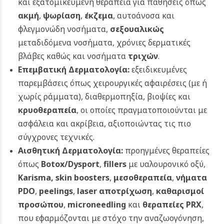
και εξατομικευμένη θεραπεία για παθήσεις όπως
ακμή
,
ψωρίαση
,
έκζεμα
, αυτοάνοσα και
φλεγμονώδη νοσήματα,
σεξουαλικώς
μεταδιδόμενα νοσήματα, χρόνιες δερματικές
βλάβες καθώς και νοσήματα
τριχών
.
Επεμβατική Δερματολογία:
εξειδικευμένες
παρεμβάσεις όπως χειρουργικές αφαιρέσεις (με ή
χωρίς ράμματα), διαθερμοπηξία, βιοψίες και
κρυοθεραπεία
, οι οποίες πραγματοποιούνται με
ασφάλεια και ακρίβεια, αξιοποιώντας τις πιο
σύγχρονες τεχνικές.
Αισθητική Δερματολογία:
προηγμένες θεραπείες
όπως
Botox/Dysport
,
fillers
με υαλουρονικό οξύ,
Karisma,
skin boosters
,
μεσοθεραπεία
,
νήματα
PDO
,
peelings
,
laser αποτρίχωση
,
καθαρισμοί
προσώπου
,
microneedling
και
θεραπείες PRX
,
που εφαρμόζονται με στόχο την αναζωογόνηση,