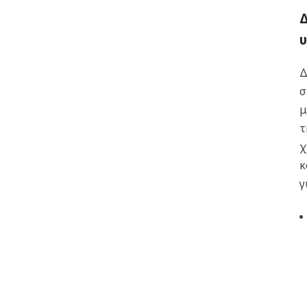
Δ
υ
Δ
σ
μ
τ
χ
κ
γ