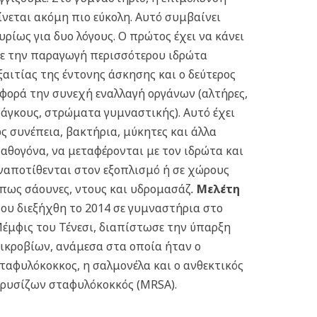
ίνεται ακόμη πιο εύκολη. Αυτό συμβαίνει
υρίως για δυο λόγους. Ο πρώτος έχει να κάνει
ε την παραγωγή περισσότερου ιδρώτα
ξαιτίας της έντονης άσκησης και ο δεύτερος
φορά την συνεχή εναλλαγή οργάνων (αλτήρες,
άγκους, στρώματα γυμναστικής).
Αυτό έχει
ς συνέπεια, βακτήρια, μύκητες και άλλα
αθογόνα, να μεταφέρονται με τον ιδρώτα και
ναποτίθενται στον εξοπλισμό ή σε χώρους
πως σάουνες, ντους και υδρομασάζ
.
Μελέτη
ου διεξήχθη το 2014 σε γυμναστήρια στο
έμφις του Τένεσι, διαπίστωσε την ύπαρξη
ικροβίων, ανάμεσα στα οποία ήταν ο
ταφυλόκοκκος, η σαλμονέλα και ο ανθεκτικός
ρυσίζων σταφυλόκοκκός (MRSA).