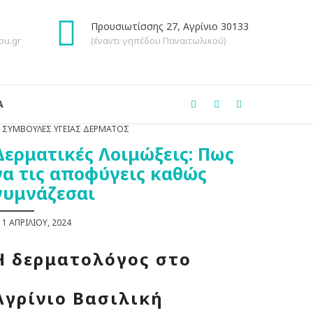
Προυσιωτίσσης 27, Αγρίνιο 30133
ou.gr
(έναντι γηπέδου Παναιτωλικού)
Α
ΣΥΜΒΟΥΛΈΣ ΥΓΕΊΑΣ ΔΈΡΜΑΤΟΣ
Δερματικές Λοιμώξεις: Πως
να τις αποφύγεις καθώς
γυμνάζεσαι
1 ΑΠΡΙΛΊΟΥ, 2024
Η δερματολόγος στο
Αγρίνιο Βασιλική