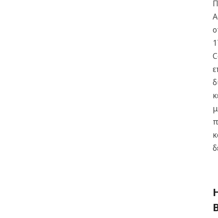
Π
Α
ο
1
C
ε
δ
κ
μ
π
κ
δ