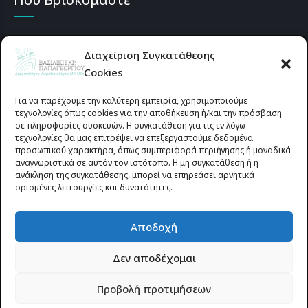
Διαχείριση Συγκατάθεσης
Cookies
Για να παρέχουμε την καλύτερη εμπειρία, χρησιμοποιούμε
τεχνολογίες όπως cookies για την αποθήκευση ή/και την πρόσβαση
σε πληροφορίες συσκευών. Η συγκατάθεση για τις εν λόγω
τεχνολογίες θα μας επιτρέψει να επεξεργαστούμε δεδομένα
προσωπικού χαρακτήρα, όπως συμπεριφορά περιήγησης ή μοναδικά
αναγνωριστικά σε αυτόν τον ιστότοπο. Η μη συγκατάθεση ή η
ανάκληση της συγκατάθεσης, μπορεί να επηρεάσει αρνητικά
ορισμένες λειτουργίες και δυνατότητες.
Προυσιωτίσσης 27 & Δ.Σταϊκου , Αγρίνιο 30133 (έναντι γηπέδου
Αποδοχή
Παναιτωλικού)
Δεν αποδέχομαι
© 2025 All rights reserved | dermapapageorgiou.gr | Designed by
Προβολή προτιμήσεων
Site-Forge.com