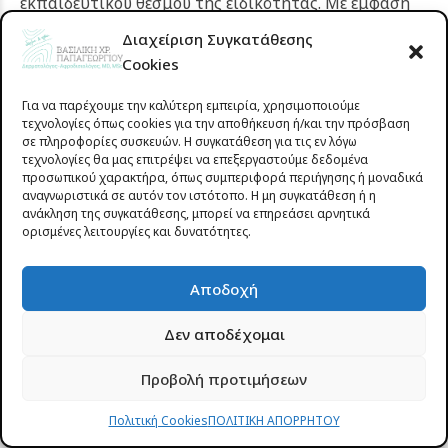
εκπαιδευτικού θεσμού της ειδικότητας. Με έμφαση
στην καινοτομία, στη συνεχή επιμόρφωση και στην
Διαχείριση Συγκατάθεσης
ανοιχτή ανταλλαγή επιστημονικών απόψεων, το
Cookies
συνέδριο προσέφερε στους συμμετέχοντες
Για να παρέχουμε την καλύτερη εμπειρία, χρησιμοποιούμε
σύγχρονες πρακτικές, τεκμηριωμένες θεραπείες και
τεχνολογίες όπως cookies για την αποθήκευση ή/και την πρόσβαση
νέες θεραπευτικές προοπτικές που ενισχύουν
σε πληροφορίες συσκευών. Η συγκατάθεση για τις εν λόγω
τεχνολογίες θα μας επιτρέψει να επεξεργαστούμε δεδομένα
ουσιαστικά την κλινική τους πρακτική.
προσωπικού χαρακτήρα, όπως συμπεριφορά περιήγησης ή μοναδικά
αναγνωριστικά σε αυτόν τον ιστότοπο. Η μη συγκατάθεση ή η
Η συμμετοχή της Δερματολόγου – Αφροδισιολόγου
ανάκληση της συγκατάθεσης, μπορεί να επηρεάσει αρνητικά
ορισμένες λειτουργίες και δυνατότητες.
Βασιλικής Παπαγεωργίου
ως ομιλήτρια στο
συνέδριο αποτελεί έναν ακόμη σημαντικό
Αποδοχή
επιστημονικό σταθμό στην επαγγελματική της
πορεία. Με εξειδίκευση στη
Χειρουργική και
Δεν αποδέχομαι
Παθολογία Όνυχος
στο διεθνώς αναγνωρισμένο
κέντρο αριστείας των νοσοκομείων Saint-Pierre και
Προβολή προτιμήσεων
Brugmann στις Βρυξέλλες, καθώς και με πολυετή
Πολιτική Cookies
ΠΟΛΙΤΙΚΗ ΑΠΟΡΡΗΤΟΥ
κλινική εμπειρία στη δερματολογία και την