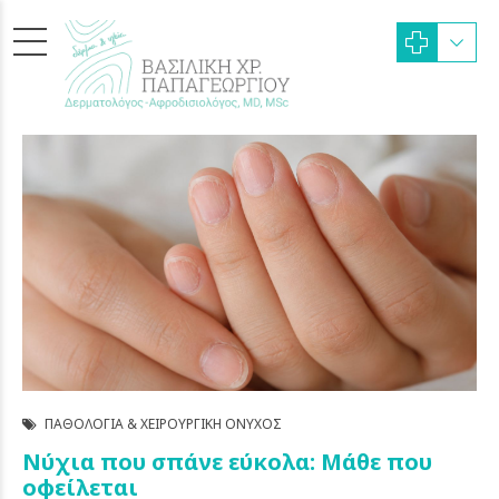
ΠΑΘΟΛΟΓΊΑ & ΧΕΙΡΟΥΡΓΙΚΉ ΌΝΥΧΟΣ
Νύχια που σπάνε εύκολα: Μάθε που
οφείλεται